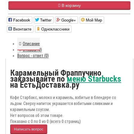
В корзину
Facebook
Twitter
Google+
Мой Мир
Вконтакте
Одноклассники
Описание
Отзывы (0)
Вопрос - ответ (0)
Карамельный Фраппучино
заказывайте по
меню Starbucks
на ЕстьДоставка.ру
Кофе Старбакс, молоко и карамель, взбитые в блендере со
льдом. Сверху напиток украшается взбитыми сливками и
карамельным соусом.
Нет вопросов об этом товаре.
Показано с 0 по 0 из 0 (всего 0 страниц)
Написать вопрос