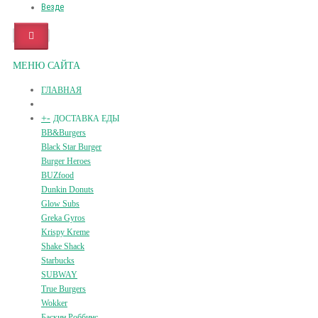
Везде
МЕНЮ САЙТА
ГЛАВНАЯ
+
-
ДОСТАВКА ЕДЫ
BB&Burgers
Black Star Burger
Burger Heroes
BUZfood
Dunkin Donuts
Glow Subs
Greka Gyros
Krispy Kreme
Shake Shack
Starbucks
SUBWAY
True Burgers
Wokker
Баскин Роббинс