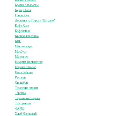
Братья Караваевы
Бургер Кинг
Гриль Хаус
Доставка из Пироги "Штолле"
Кофе Хауз
Кофемания
Крошка картошка
КФС
Макдональдс
Мосбург
Мосдонер
Пекарня Волконский
Пироги Штолле
Поль Бейкери
Руспыш
Синнабон
Татарские пироги
Теремок
Тирольские пироги
Три правила
ФАРШ
Хлеб Насущный