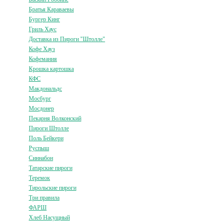
Братья Караваевы
Бургер Кинг
Гриль Хаус
Доставка из Пироги "Штолле"
Кофе Хауз
Кофемания
Крошка картошка
КФС
Макдональдс
Мосбург
Мосдонер
Пекарня Волконский
Пироги Штолле
Поль Бейкери
Руспыш
Синнабон
Татарские пироги
Теремок
Тирольские пироги
Три правила
ФАРШ
Хлеб Насущный