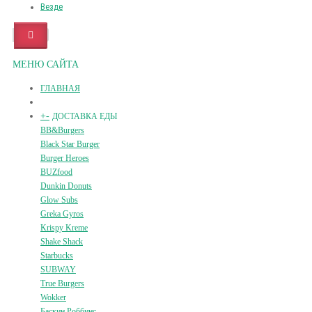
Везде
МЕНЮ САЙТА
ГЛАВНАЯ
+
-
ДОСТАВКА ЕДЫ
BB&Burgers
Black Star Burger
Burger Heroes
BUZfood
Dunkin Donuts
Glow Subs
Greka Gyros
Krispy Kreme
Shake Shack
Starbucks
SUBWAY
True Burgers
Wokker
Баскин Роббинс