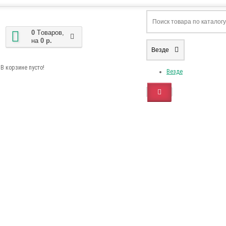
0
Tоваров,
на
0 р.
Везде
В корзине пусто!
Везде