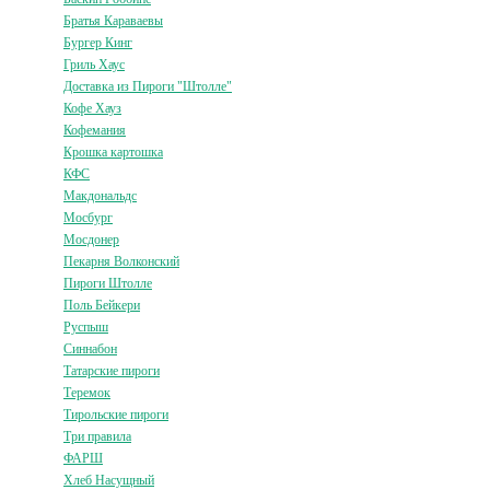
Братья Караваевы
Бургер Кинг
Гриль Хаус
Доставка из Пироги "Штолле"
Кофе Хауз
Кофемания
Крошка картошка
КФС
Макдональдс
Мосбург
Мосдонер
Пекарня Волконский
Пироги Штолле
Поль Бейкери
Руспыш
Синнабон
Татарские пироги
Теремок
Тирольские пироги
Три правила
ФАРШ
Хлеб Насущный