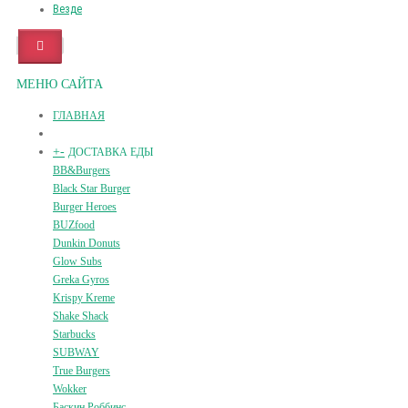
Везде
МЕНЮ САЙТА
ГЛАВНАЯ
+
-
ДОСТАВКА ЕДЫ
BB&Burgers
Black Star Burger
Burger Heroes
BUZfood
Dunkin Donuts
Glow Subs
Greka Gyros
Krispy Kreme
Shake Shack
Starbucks
SUBWAY
True Burgers
Wokker
Баскин Роббинс