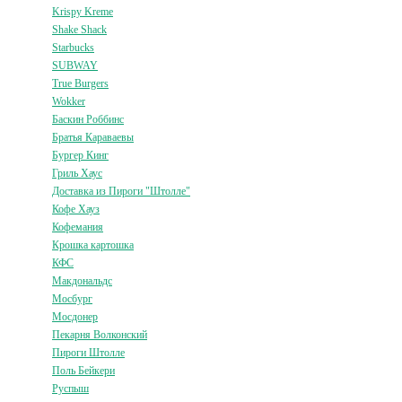
Krispy Kreme
Shake Shack
Starbucks
SUBWAY
True Burgers
Wokker
Баскин Роббинс
Братья Караваевы
Бургер Кинг
Гриль Хаус
Доставка из Пироги "Штолле"
Кофе Хауз
Кофемания
Крошка картошка
КФС
Макдональдс
Мосбург
Мосдонер
Пекарня Волконский
Пироги Штолле
Поль Бейкери
Руспыш