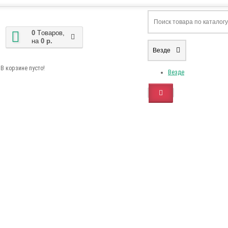
0
Tоваров,
на
0 р.
Везде
В корзине пусто!
Везде