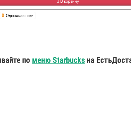
В корзину
Одноклассники
ывайте по
меню Starbucks
на ЕстьДост