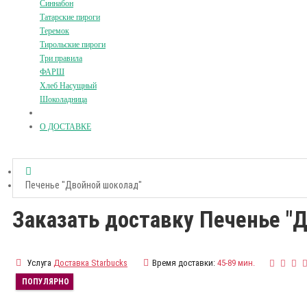
Синнабон
Татарские пироги
Теремок
Тирольские пироги
Три правила
ФАРШ
Хлеб Насущный
Шоколадница
О ДОСТАВКЕ
Печенье "Двойной шоколад"
Заказать доставку Печенье "
Услуга
Доставка Starbucks
Время доставки:
45-89 мин.
ПОПУЛЯРНО