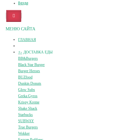
Везде
МЕНЮ САЙТА
ГЛАВНАЯ
+
-
ДОСТАВКА ЕДЫ
BB&Burgers
Black Star Burger
Burger Heroes
BUZfood
Dunkin Donuts
Glow Subs
Greka Gyros
Krispy Kreme
Shake Shack
Starbucks
SUBWAY
True Burgers
Wokker
Баскин Роббинс