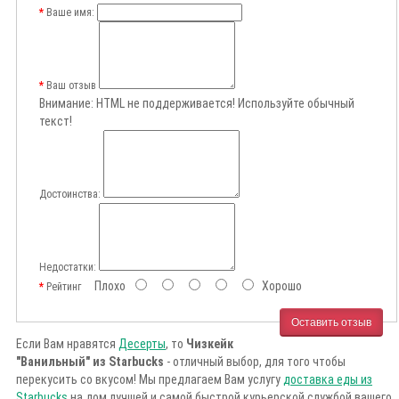
Ваше имя:
Ваш отзыв
Внимание:
HTML не поддерживается! Используйте обычный
текст!
Достоинства:
Недостатки:
Плохо
Хорошо
Рейтинг
Оставить отзыв
Если Вам нравятся
Десерты
, то
Чизкейк
"Ванильный" из Starbucks
- отличный выбор, для того чтобы
перекусить со вкусом! Мы предлагаем Вам услугу
доставка еды из
Starbucks
на дом лучшей и самой быстрой курьерской службой вашего