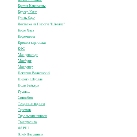
Братья Караваевы
Бургер Кинг
Гриль Хаус
Доставка из Пироги "Штолле"
Кофе Хауз
Кофемания
Крошка картошка
КФС
Макдональдс
Мосбург
Мосдонер
Пекарня Волконский
Пироги Штолле
Поль Бейкери
Руспыш
Синнабон
Татарские пироги
Теремок
Тирольские пироги
Три правила
ФАРШ
Хлеб Насущный