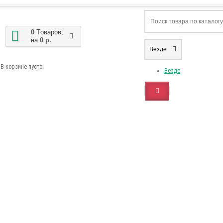
0
Tоваров,
на
0 р.
Везде
В корзине пусто!
Везде