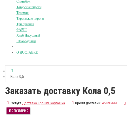
Синнабон
Татарские пироги
Теремок
Тирольские пироги
Три правила
ФАРШ
Хлеб Насущный
Шоколадница
О ДОСТАВКЕ
Кола 0,5
Заказать доставку Кола 0,5
Услуга
Доставка Крошка картошка
Время доставки:
45-89 мин.
ПОПУЛЯРНО