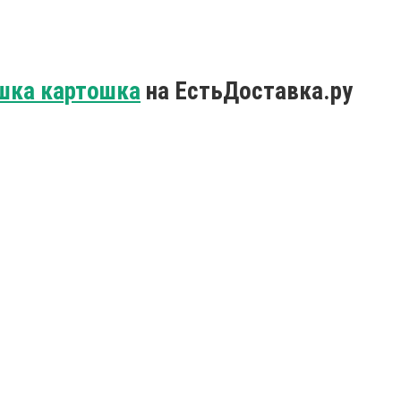
шка картошка
на ЕстьДоставка.ру