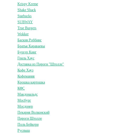
Krispy Kreme
Shake Shack
Starbucks
SUBWAY
True Burgers
Wokker
Баскин Роббинс
Братья Караваевы
Бургер Кинг
Гриль Хаус
Доставка из Пироги "Штолле"
Кофе Хауз
Кофемания
Крошка картошка
КФС
Макдональдс
Мосбург
Мосдонер
Пекарня Волконский
Пироги Штолле
Поль Бейкери
Руспыш