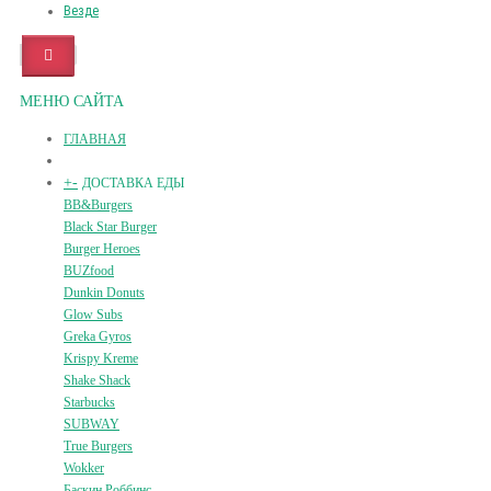
Везде
МЕНЮ САЙТА
ГЛАВНАЯ
+
-
ДОСТАВКА ЕДЫ
BB&Burgers
Black Star Burger
Burger Heroes
BUZfood
Dunkin Donuts
Glow Subs
Greka Gyros
Krispy Kreme
Shake Shack
Starbucks
SUBWAY
True Burgers
Wokker
Баскин Роббинс