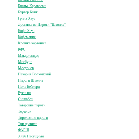
Братья Караваевы
Бургер Кинг
Гриль Хаус
Доставка из Пироги "Штолле"
Кофе Хауз
Кофемания
Крошка картошка
КФС
Макдональдс
Мосбург
Мосдонер
Пекарня Волконский
Пироги Штолле
Поль Бейкери
Руспыш
Синнабон
Татарские пироги
Теремок
Тирольские пироги
Три правила
ФАРШ
Хлеб Насущный