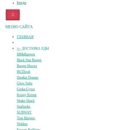
Везде
МЕНЮ САЙТА
ГЛАВНАЯ
+
-
ДОСТАВКА ЕДЫ
BB&Burgers
Black Star Burger
Burger Heroes
BUZfood
Dunkin Donuts
Glow Subs
Greka Gyros
Krispy Kreme
Shake Shack
Starbucks
SUBWAY
True Burgers
Wokker
Баскин Роббинс