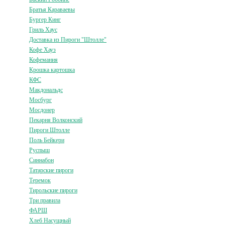
Братья Караваевы
Бургер Кинг
Гриль Хаус
Доставка из Пироги "Штолле"
Кофе Хауз
Кофемания
Крошка картошка
КФС
Макдональдс
Мосбург
Мосдонер
Пекарня Волконский
Пироги Штолле
Поль Бейкери
Руспыш
Синнабон
Татарские пироги
Теремок
Тирольские пироги
Три правила
ФАРШ
Хлеб Насущный