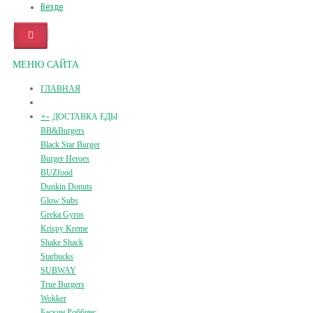
Везде
МЕНЮ САЙТА
ГЛАВНАЯ
+
-
ДОСТАВКА ЕДЫ
BB&Burgers
Black Star Burger
Burger Heroes
BUZfood
Dunkin Donuts
Glow Subs
Greka Gyros
Krispy Kreme
Shake Shack
Starbucks
SUBWAY
True Burgers
Wokker
Баскин Роббинс