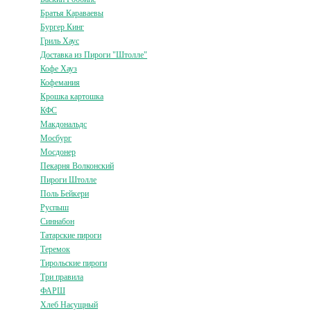
Братья Караваевы
Бургер Кинг
Гриль Хаус
Доставка из Пироги "Штолле"
Кофе Хауз
Кофемания
Крошка картошка
КФС
Макдональдс
Мосбург
Мосдонер
Пекарня Волконский
Пироги Штолле
Поль Бейкери
Руспыш
Синнабон
Татарские пироги
Теремок
Тирольские пироги
Три правила
ФАРШ
Хлеб Насущный